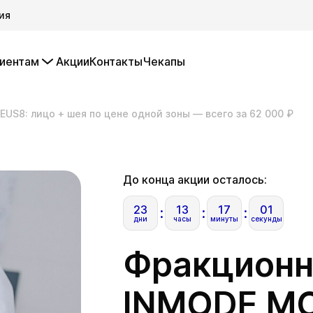
ия
иентам
Акции
Контакты
Чекапы
S8: лицо + шея по цене одной зоны — всего за 62 000 ₽
До конца акции осталось:
23
13
17
00
дни
часы
минуты
секунды
Фракционн
INMODE MO