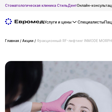
Стоматологическая клиника СтильДент
Онлайн-консультац
Услуги и цены
Специалисты
Пац
Главная
/
Акции
/
Фракционный RF-лифтинг INMODE MORPHEU