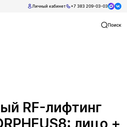
Личный кабинет
+7 383 209-03-03
Поиск
ый RF-лифтинг
RPHEUS8: лицо +