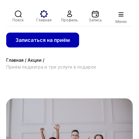
Поиск
Главная
Профиль
Запись
Меню
Записаться на приём
Главная
/
Акции
/
Приём педиатра и три услуги в подарок