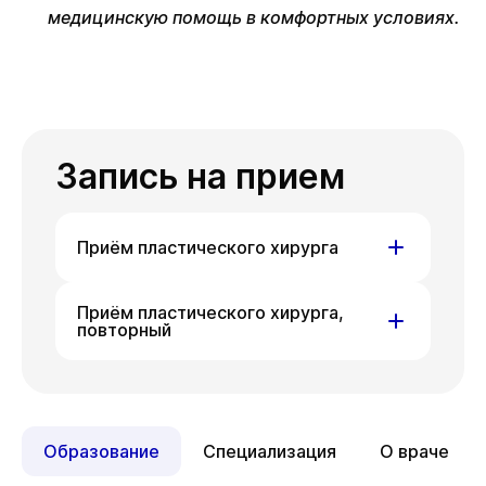
медицинскую помощь в комфортных условиях.
Запись на прием
Приём пластического хирурга
ул. Писарева,
ул. Гоголя,
Приём пластического хирурга,
повторный
д. 68
д. 42
На данный момент запись
ул. Писарева,
ул. Гоголя,
недоступна, приносим извинения
д. 68
д. 42
за доставленные неудобства.
Образование
Специализация
О враче
На данный момент запись
Вы можете связаться
недоступна, приносим извинения