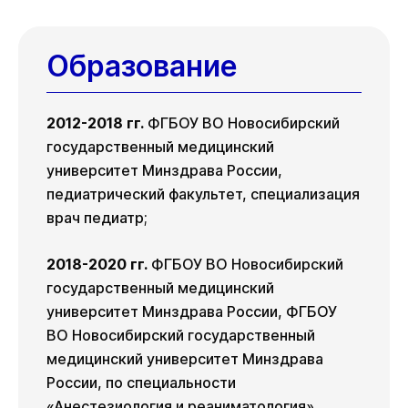
с администратором клиники
за доставленные неудобства.
по номеру телефона
+7 383 209-03-
Вы можете связаться
03
.
Образование
с администратором клиники
по номеру телефона
+7 383 209-03-
03
.
2012-2018 гг.
ФГБОУ ВО Новосибирский
государственный медицинский
университет Минздрава России,
педиатрический факультет, специализация
врач педиатр;
2018-2020 гг.
ФГБОУ ВО Новосибирский
государственный медицинский
университет Минздрава России, ФГБОУ
ВО Новосибирский государственный
медицинский университет Минздрава
России, по специальности
«Анестезиология и реаниматология»,