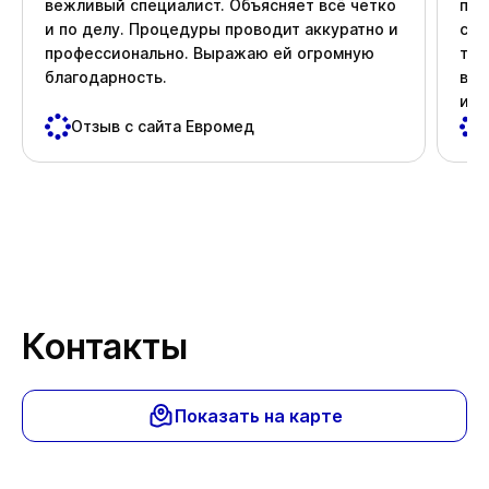
вежливый специалист. Объясняет всё четко
про
и по делу. Процедуры проводит аккуратно и
ста
профессионально. Выражаю ей огромную
тер
благодарность.
вни
и д
пос
Отзыв с сайта Евромед
важ
Спа
Контакты
Показать на карте