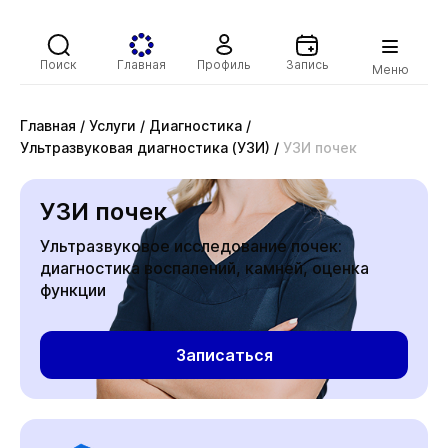
Поиск
Главная
Профиль
Запись
Меню
Главная
/
Услуги
/
Диагностика
/
Ультразвуковая диагностика (УЗИ)
/
УЗИ почек
УЗИ почек
Ультразвуковое исследование почек:
диагностика воспалений, камней, оценка
функции
Записаться