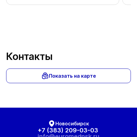
важ
Спа
Контакты
Показать на карте
Новосибирск
+7 (383) 209-03-03
info@euromednsk.ru