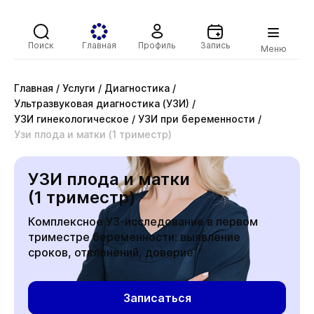
Поиск
Главная
Профиль
Запись
Меню
Главная
/
Услуги
/
Диагностика
/
Ультразвуковая диагностика (УЗИ)
/
УЗИ гинекологическое
/
УЗИ при беременности
/
Узи плода и матки (1 триместр)
УЗИ плода и матки
(1 триместр)
Комплексное УЗ-исследование в первом
триместре беременности: выявление
сроков, отклонений, доверие
Записаться