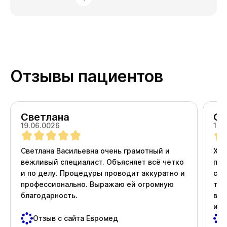
Отзывы пациентов
Светлана
Ол
19.06.0026
18.
Светлана Васильевна очень грамотный и
Хоч
вежливый специалист. Объясняет всё четко
про
и по делу. Процедуры проводит аккуратно и
ста
профессионально. Выражаю ей огромную
тер
благодарность.
вни
и д
пос
Отзыв с сайта Евромед