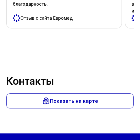
благодарность.
вни
и д
пос
Отзыв с сайта Евромед
важ
Спа
Контакты
Показать на карте