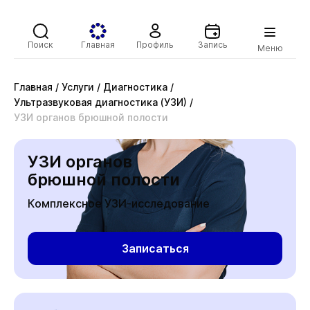
Поиск
Главная
Профиль
Запись
Меню
Главная
/
Услуги
/
Диагностика
/
Ультразвуковая диагностика (УЗИ)
/
УЗИ органов брюшной полости
УЗИ органов
брюшной полости
Комплексное УЗИ-исследование
Записаться