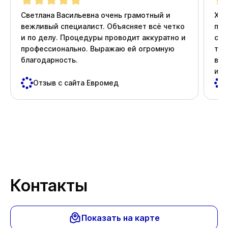
Светлана Васильевна очень грамотный и
Хоч
вежливый специалист. Объясняет всё четко
про
и по делу. Процедуры проводит аккуратно и
ста
профессионально. Выражаю ей огромную
тер
благодарность.
вни
и д
пос
Отзыв с сайта Евромед
важ
Спа
Контакты
Показать на карте