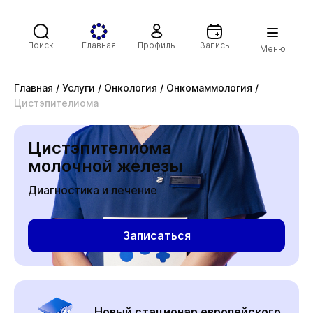
Поиск
Главная
Профиль
Запись
Меню
Главная
/
Услуги
/
Онкология
/
Онкомаммология
/
Цистэпителиома
Цистэпителиома
молочной железы
Диагностика и лечение
Записаться
Новый стационар европейского