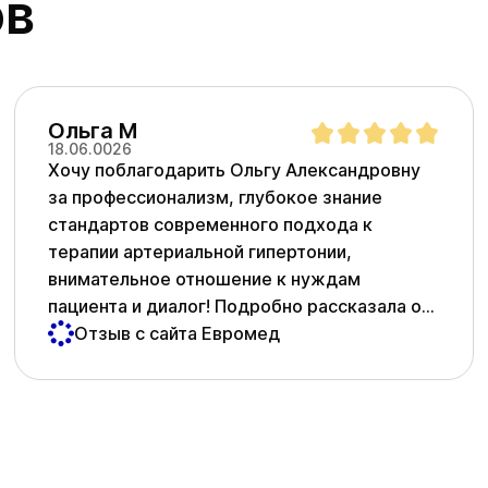
ов
Ольга М
18.06.0026
Хочу поблагодарить Ольгу Александровну
за профессионализм, глубокое знание
стандартов современного подхода к
терапии артериальной гипертонии,
внимательное отношение к нуждам
пациента и диалог! Подробно рассказала о
рисках и последствиях, а также вариантах
Отзыв с сайта Евромед
терапии и важности добиться целевого
давления. Спасибо большое!