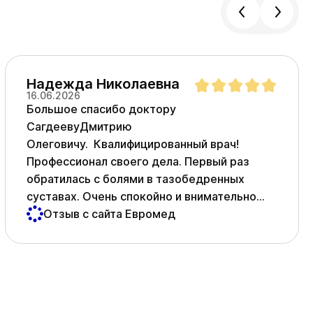
Надежда Николаевна
16.06.2026
Большое спасибо доктору
СагдеевуДмитрию
Олеговичу. Квалифицированный врач!
Профессионал своего дела. Первый раз
обратилась с болями в тазобедренных
суставах. Очень спокойно и внимательно
выслушал, назначил манипуляции , которые
Отзыв с сайта Евромед
мне помогли. Рекомендовал замену
суставов. Я , конечно, побоялась и
отказалась. Через год мне пришлось снова
обратиться за помощью, так как боли
сильные и обезбол на помогает. Дмитрий