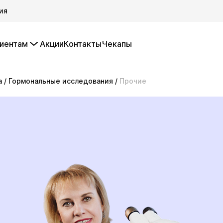
ия
иентам
Акции
Контакты
Чекапы
а
/
Гормональные исследования
/
Прочие