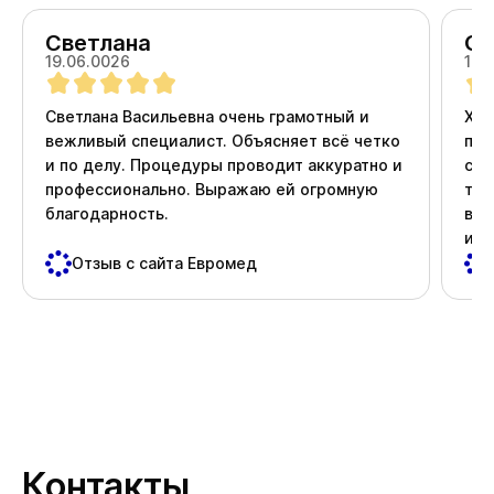
Светлана
Ол
19.06.0026
18.
Светлана Васильевна очень грамотный и
Хоч
вежливый специалист. Объясняет всё четко
про
и по делу. Процедуры проводит аккуратно и
ста
профессионально. Выражаю ей огромную
тер
благодарность.
вни
и д
пос
Отзыв с сайта Евромед
важ
Спа
Контакты