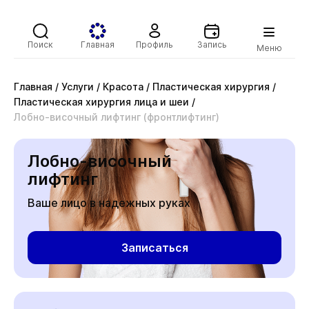
Поиск
Главная
Профиль
Запись
Меню
Главная
/
Услуги
/
Красота
/
Пластическая хирургия
/
Пластическая хирургия лица и шеи
/
Лобно-височный лифтинг (фронтлифтинг)
Лобно-височный
лифтинг
Ваше лицо в надежных руках
Записаться