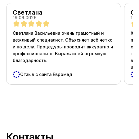
Светлана
Ол
19.06.0026
18.
Светлана Васильевна очень грамотный и
Хоч
вежливый специалист. Объясняет всё четко
про
и по делу. Процедуры проводит аккуратно и
ста
профессионально. Выражаю ей огромную
тер
благодарность.
вни
и д
пос
Отзыв с сайта Евромед
важ
Спа
Контакты