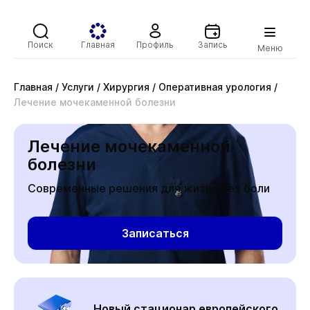
Поиск
Главная
Профиль
Запись
Меню
Главная
/
Услуги
/
Хирургия
/
Оперативная урология
/
Лечение мочекаменной болезни
Лечение мочекаменной
болезни
Современные решения для жизни без боли
Записаться
Новый стационар европейского