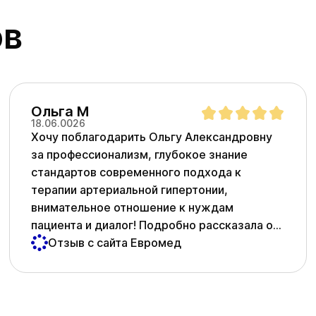
ов
Ольга М
18.06.0026
Хочу поблагодарить Ольгу Александровну
за профессионализм, глубокое знание
стандартов современного подхода к
терапии артериальной гипертонии,
внимательное отношение к нуждам
пациента и диалог! Подробно рассказала о
рисках и последствиях, а также вариантах
Отзыв с сайта Евромед
терапии и важности добиться целевого
давления. Спасибо большое!