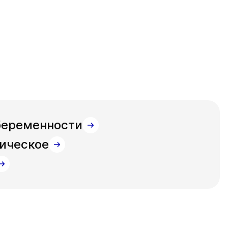
беременности
гическое