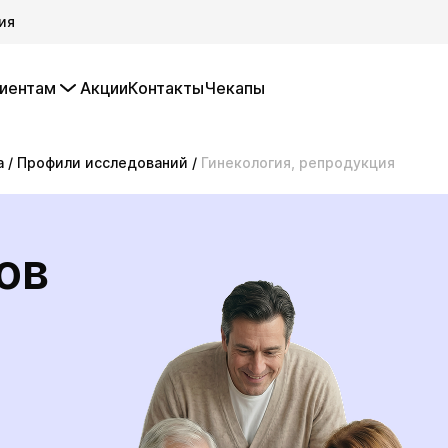
ия
иентам
Акции
Контакты
Чекапы
а
/
Профили исследований
/
Гинекология, репродукция
ов