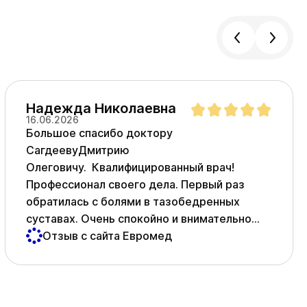
Надежда Николаевна
16.06.2026
Большое спасибо доктору
СагдеевуДмитрию
Олеговичу. Квалифицированный врач!
Профессионал своего дела. Первый раз
обратилась с болями в тазобедренных
суставах. Очень спокойно и внимательно
выслушал, назначил манипуляции , которые
Отзыв с сайта Евромед
мне помогли. Рекомендовал замену
суставов. Я , конечно, побоялась и
отказалась. Через год мне пришлось снова
обратиться за помощью, так как боли