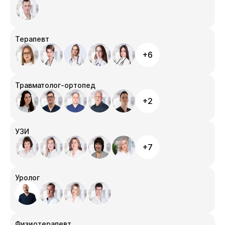
Терапевт
+6
Травматолог-ортопед
+2
УЗИ
+7
Уролог
Физиотерапевт