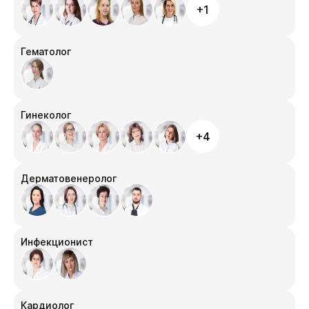
+1
Гематолог
Гинеколог
+4
Дерматовенеролог
Инфекционист
Кардиолог