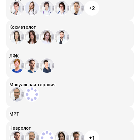
+2
Косметолог
ЛФК
Мануальная терапия
МРТ
Невролог
+1