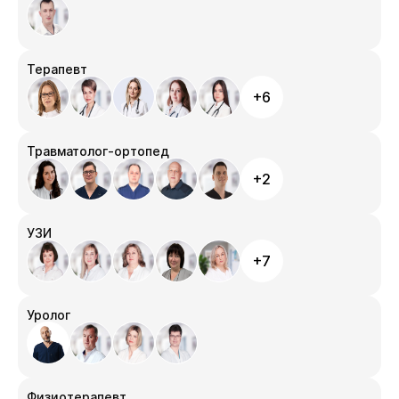
Терапевт
+6
Травматолог-ортопед
+2
УЗИ
+7
Уролог
Физиотерапевт