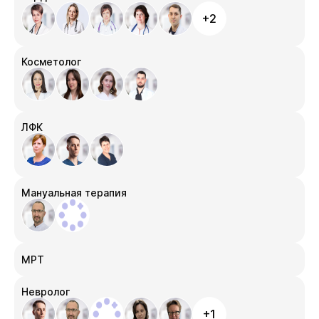
+2
Косметолог
ЛФК
Мануальная терапия
МРТ
Невролог
+1