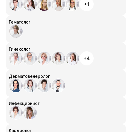
+1
Гематолог
Гинеколог
+4
Дерматовенеролог
Инфекционист
Кардиолог