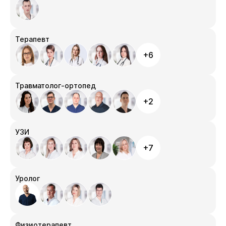
Терапевт
+6
Травматолог-ортопед
+2
УЗИ
+7
Уролог
Физиотерапевт