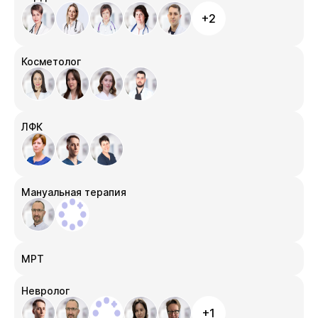
+2
Косметолог
ЛФК
Мануальная терапия
МРТ
Невролог
+1