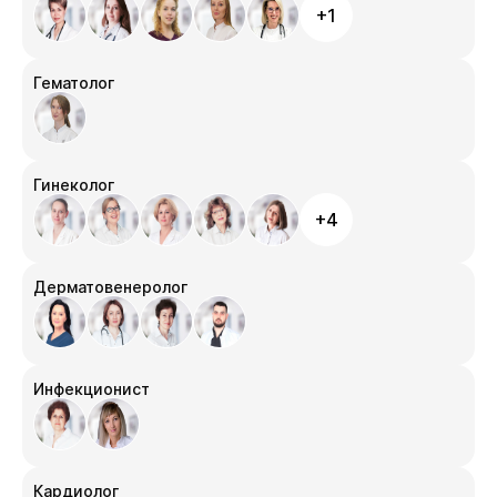
+1
Гематолог
Гинеколог
+4
Дерматовенеролог
Инфекционист
Кардиолог