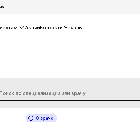
ия
иентам
Акции
Контакты
Чекапы
О враче