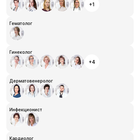
+1
Гематолог
Гинеколог
+4
Дерматовенеролог
Инфекционист
Кардиолог