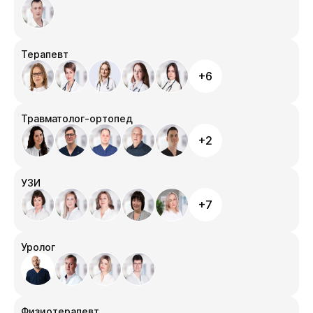
Терапевт
+6
Травматолог-ортопед
+2
УЗИ
+7
Уролог
Физиотерапевт