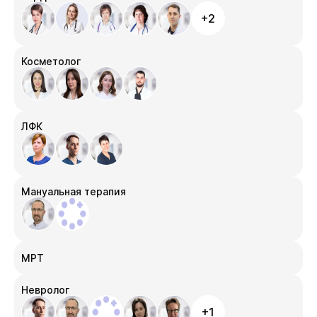
+2
Косметолог
ЛФК
Мануальная терапия
МРТ
Невролог
+1