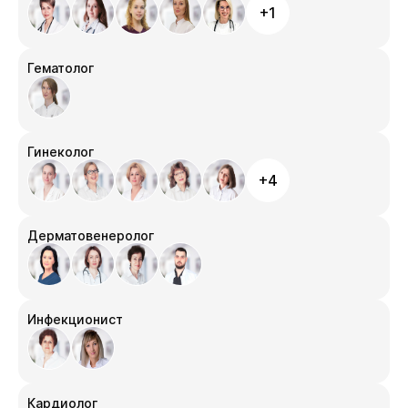
+1
Гематолог
Гинеколог
+4
Дерматовенеролог
Инфекционист
Кардиолог