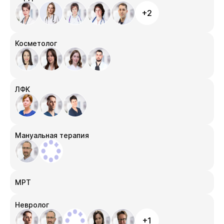
+2
Косметолог
ЛФК
Мануальная терапия
МРТ
Невролог
+1