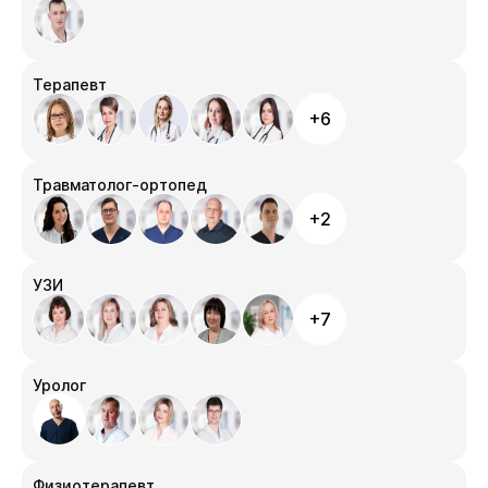
Терапевт
+6
Травматолог-ортопед
+2
УЗИ
+7
Уролог
Физиотерапевт