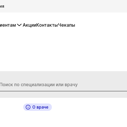
ия
иентам
Акции
Контакты
Чекапы
О враче