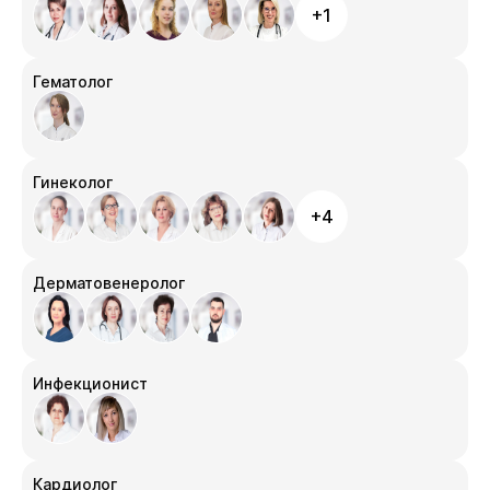
+1
Гематолог
Гинеколог
+4
Дерматовенеролог
Инфекционист
Кардиолог