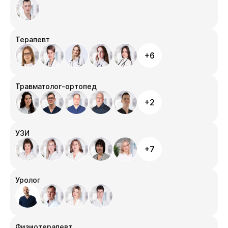
Терапевт
+6
Травматолог-ортопед
+2
УЗИ
+7
Уролог
Физиотерапевт