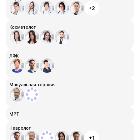
+2
Косметолог
ЛФК
Мануальная терапия
МРТ
Невролог
+1