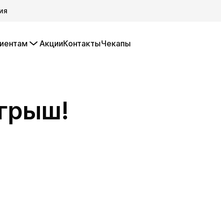
ия
иентам
Акции
Контакты
Чекапы
грыш!