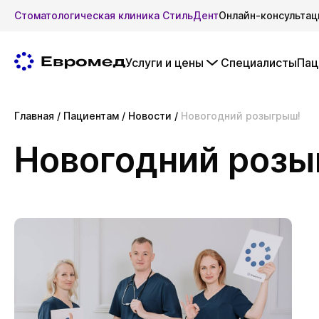
Стоматологическая клиника СтильДент
Онлайн-консультац
Услуги и цены
Специалисты
Пац
Главная
/
Пациентам
/
Новости
/
Новогодний розыгрыш!
Новогодний розы