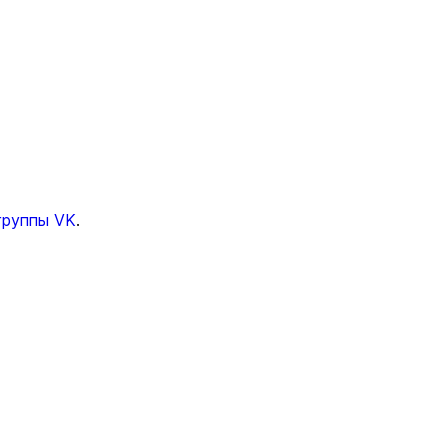
группы VK
.