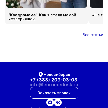
"Квадромама". Как я стала мамой
«Не гор
четверняшек...
Все статьи
Новосибирск
+7 (383) 209-03-03
info@euromednsk.ru
Заказать звонок