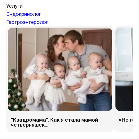
Услуги
Эндокринолог
Гастроэнтеролог
"Квадромама". Как я стала мамой
«Не гор
четверняшек...