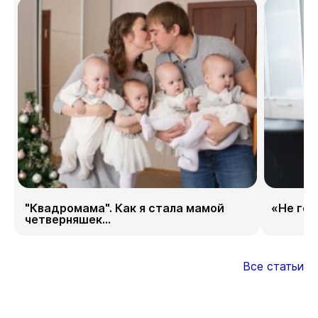
"Квадромама". Как я стала мамой
«Не гор
четверняшек...
Все статьи