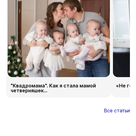
"Квадромама". Как я стала мамой
«Не гор
четверняшек...
Все статьи