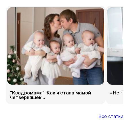
"Квадромама". Как я стала мамой
«Не гор
четверняшек...
Все статьи