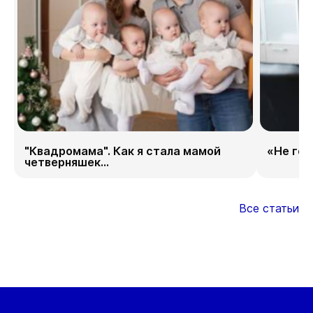
"Квадромама". Как я стала мамой
«Не гор
четверняшек...
Все статьи