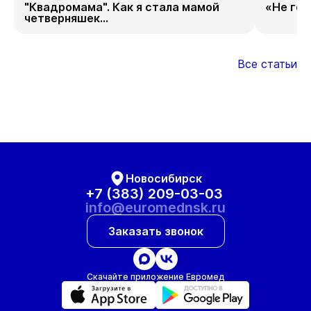
"Квадромама". Как я стала мамой
«Не гор
четверняшек...
Все статьи
Новосибирск
+7 (383) 209-03-03
info@euromednsk.ru
Заказать звонок
Скачайте приложение Евромед