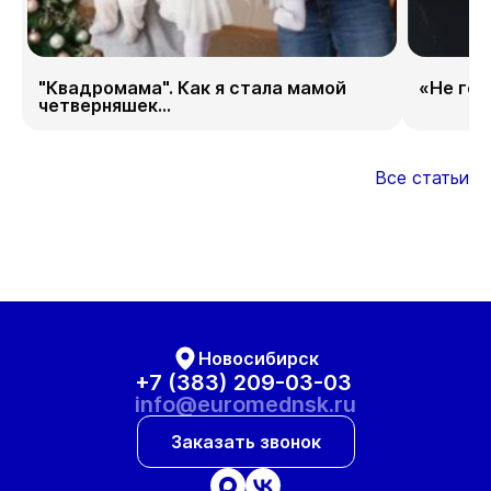
"Квадромама". Как я стала мамой
«Не гор
четверняшек...
Все статьи
Новосибирск
+7 (383) 209-03-03
info@euromednsk.ru
Заказать звонок