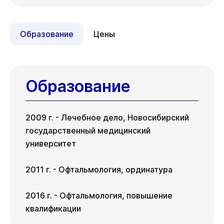
ул. Гоголя, д. 42
Чт
Пт
13 авг
14 авг
Пн
Вт
Ср
10 авг
11 авг
12 авг
Образование
Цены
Чт
Пт
13 авг
14 авг
Образование
2009 г. - Лечебное дело, Новосибирский
государственный медицинский
университет
2011 г. - Офтальмология, ординатура
2016 г. - Офтальмология, повышение
квалификации