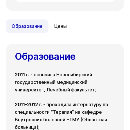
ул. Гоголя,
ул. Писарева,
Сб
Вс
Пн
08 авг
09 авг
10 авг
д. 42
д. 68
Образование
Цены
Ср
Вс
Пн
Сб
Вс
Пн
12 авг
16 авг
17 авг
08 авг
09 авг
10 авг
Ср
Ср
Вс
Пн
19 авг
12 авг
16 авг
17 авг
Образование
Показать подготовку
Ср
19 авг
2011 г.
- окончила Новосибирский
Показать подготовку
государственный медицинский
университет, Лечебный факультет;
2011-2012 г.
- проходила интернатуру по
специальности “Терапия” на кафедре
Внутренних болезней НГМУ (Областная
больница);