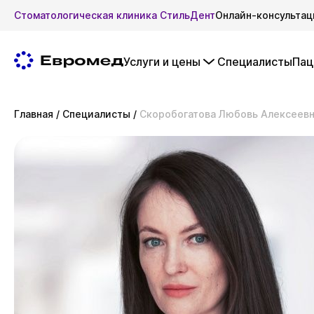
Стоматологическая клиника СтильДент
Онлайн-консультац
Услуги и цены
Специалисты
Пац
Главная
/
Специалисты
/
Скоробогатова Любовь Алексеев