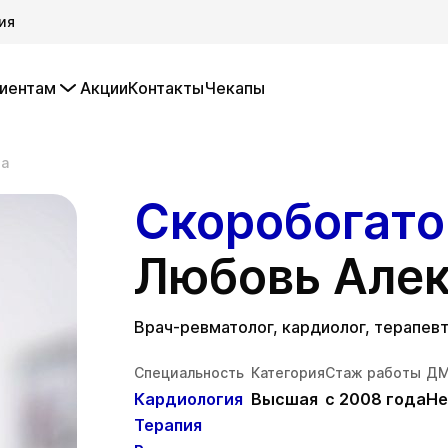
ия
иентам
Акции
Контакты
Чекапы
на
Скоробогато
Любовь Алек
Врач-ревматолог, кардиолог, терапев
Специальность
Категория
Стаж работы
Д
Кардиология
Высшая
с 2008 года
Не
Терапия