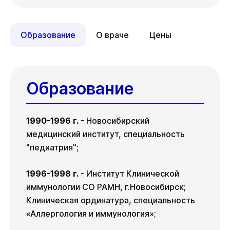
ул. Гоголя, д. 42
Вт
18 авг
Чт
Вт
Чт
06 авг
11 авг
13 авг
Образование
О враче
Цены
Вт
18 авг
Образование
1990-1996 г.
- Новосибирский
медицинский институт, специальность
"педиатрия";
1996-1998 г.
- Институт Клинической
иммунологии СО РАМН, г.Новосибирск;
Клиническая ординатура, специальность
«Аллергология и иммунология»;