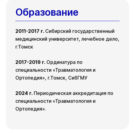
Пн
Ср
Чт
17 авг
19 авг
20 авг
Чт
Пт
Вс
Образование
13 авг
14 авг
16 авг
Пн
Ср
Чт
17 авг
19 авг
20 авг
2011-2017 г.
Сибирский государственный
медицинский университет, лечебное дело,
г.Томск
2017-2019 г.
Ординатура по
специальности «Травматология и
Ортопедия», г.Томск, СибГМУ
2024 г.
Периодическая аккредитация по
специальности «Травматология и
Ортопедия».