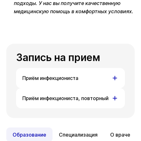
подходы. У нас вы получите качественную
медицинскую помощь в комфортных условиях.
Запись на прием
Приём инфекциониста
ул. Гоголя, д. 42
Приём инфекциониста, повторный
Сб
Ср
Сб
08 авг
12 авг
15 авг
ул. Гоголя, д. 42
Ср
Сб
Ср
Сб
19 авг
08 авг
12 авг
15 авг
Образование
Специализация
О враче