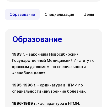
ул. Гоголя, д. 42
Ср
Пт
Вс
12 авг
14 авг
16 авг
Вс
Пн
Вт
09 авг
10 авг
11 авг
Образование
Специализация
Цены
Пн
Вт
Ср
17 авг
18 авг
19 авг
Ср
Пт
Вс
12 авг
14 авг
16 авг
Пт
21 авг
Образование
Пн
Вт
Ср
17 авг
18 авг
19 авг
Пт
21 авг
1983 г.
- закончила Новосибирский
Государственный Медицинский Институт с
красным дипломом, по специальности
«лечебное дело».
1995-1996 г.
- ординатура в НГМИ по
специальности «внутренние болезни».
1996-1999 г.
- аспирантура в НГМИ.