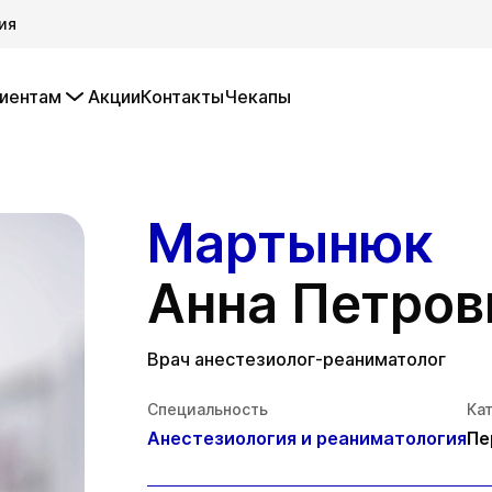
ия
иентам
Акции
Контакты
Чекапы
Мартынюк
Анна Петров
Врач анестезиолог-реаниматолог
Специальность
Ка
Анестезиология и реаниматология
Пе