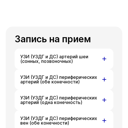
Запись на прием
УЗИ (УЗДГ и ДС) артерий шеи
(сонных, позвоночных)
ул. Гоголя,
ул. Писарева,
УЗИ (УЗДГ и ДС) периферических
артерий (обе конечности)
д. 42
д. 68
На данный момент запись
ул. Писарева,
ул. Гоголя,
УЗИ (УЗДГ и ДС) периферических
недоступна, приносим извинения
артерий (одна конечность)
д. 68
д. 42
за доставленные неудобства.
На данный момент запись
Вы можете связаться
ул. Писарева,
ул. Гоголя,
УЗИ (УЗДГ и ДС) периферических
недоступна, приносим извинения
вен (обе конечности)
с администратором клиники
д. 68
д. 42