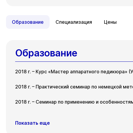
ул. Гоголя, д. 42
Пт
Сб
Вт
Ср
Чт
07 авг
08 авг
11 авг
12 авг
13 
Образование
Специализация
Цены
Образование
2018 г. – Курс «Мастер аппаратного педикюра» (У
2018 г. – Практический семинар по немецкой мет
2018 г. – Семинар по применению и особенностям
Показать еще