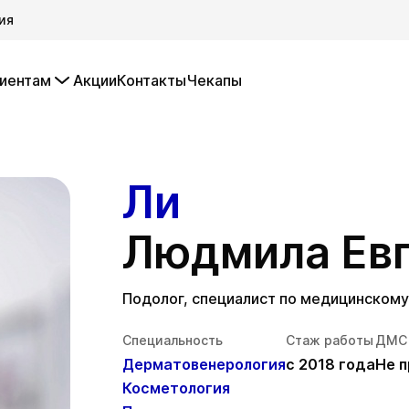
ия
иентам
Акции
Контакты
Чекапы
Ли
Людмила Евг
Подолог, специалист по медицинскому
Специальность
Стаж работы
ДМС
Дерматовенерология
с 2018 года
Не 
Косметология