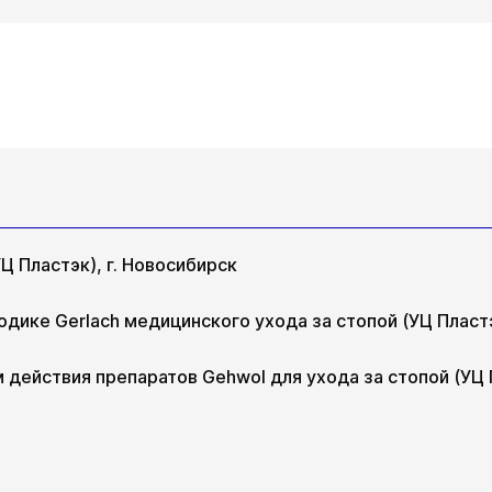
Пт
Сб
Вт
Ср
Чт
авг
14 авг
15 авг
18 авг
19 авг
20 ав
Ц Пластэк), г. Новосибирск
одике Gerlach медицинского ухода за стопой (УЦ Пластэ
 действия препаратов Gehwol для ухода за стопой (УЦ П