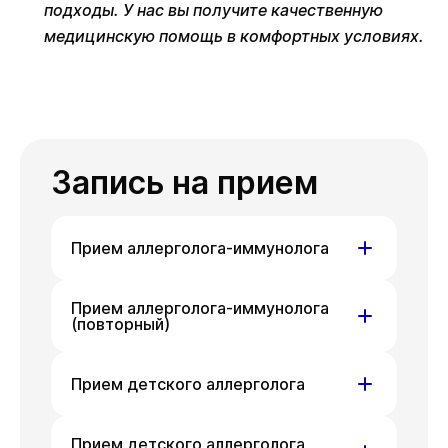
подходы. У нас вы получите качественную
медицинскую помощь в комфортных условиях.
Запись на прием
Прием аллерголога-иммунолога
ул. Гоголя, д. 42
Прием аллерголога-иммунолога
(повторный)
Пн
Пн
10 авг
17 авг
ул. Гоголя, д. 42
Прием детского аллерголога
Пн
Пн
10 авг
17 авг
ул. Гоголя, д. 42
Прием детского аллерголога