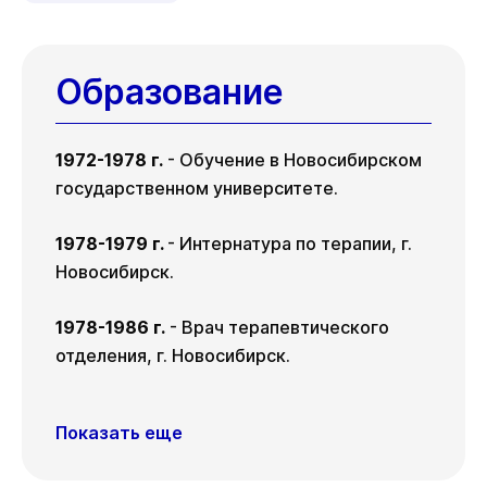
за доставленные неудобства.
по номеру телефона
+7 383 209-03-
Вы можете связаться
03
.
с администратором клиники
Образование
по номеру телефона
+7 383 209-03-
03
.
1972-1978 г.
- Обучение в Новосибирском
государственном университете.
1978-1979 г.
- Интернатура по терапии, г.
Новосибирск.
1978-1986 г.
- Врач терапевтического
отделения, г. Новосибирск.
Показать еще