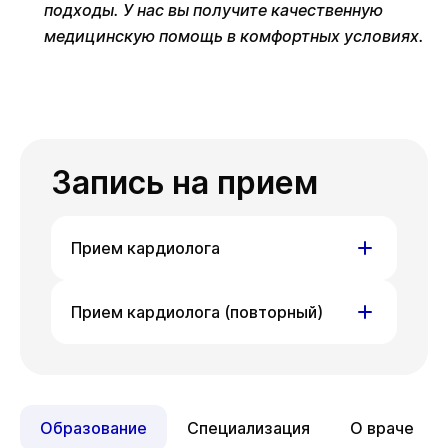
подходы. У нас вы получите качественную
медицинскую помощь в комфортных условиях.
Запись на прием
Прием кардиолога
ул. Гоголя, д. 42
Прием кардиолога (повторный)
На данный момент запись
недоступна, приносим извинения
ул. Гоголя, д. 42
за доставленные неудобства.
На данный момент запись
Вы можете связаться
Образование
Специализация
О враче
недоступна, приносим извинения
с администратором клиники