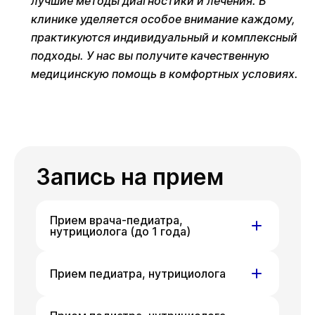
лучшие методы диагностики и лечения. В
клинике уделяется особое внимание каждому,
практикуются индивидуальный и комплексный
подходы. У нас вы получите качественную
медицинскую помощь в комфортных условиях.
Запись на прием
Прием врача-педиатра,
нутрициолога (до 1 года)
ул. Гоголя, д. 42
Прием педиатра, нутрициолога
Вс
Сб
Вс
09 авг
15 авг
16 авг
ул. Гоголя, д. 42