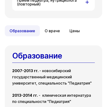
Прием педиатра, нутрициолога
(повторный)
Вс
Сб
Вс
09 авг
15 авг
16 авг
ул. Гоголя, д. 42
Вс
Сб
Вс
09 авг
15 авг
16 авг
Образование
О враче
Цены
Образование
2007-2013 гг.
- новосибирский
государственный медицинский
университет, специальность "Педиатрия"
2013-2014 гг.
- клиническая интернатура
по специальности "Педиатрия"