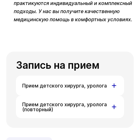
практикуются индивидуальный и комплексный
подходы. У нас вы получите качественную
медицинскую помощь в комфортных условиях.
Запись на прием
Прием детского хирурга, уролога
ул. Гоголя, д. 42
Прием детского хирурга, уролога
(повторный)
Вс
Вт
Ср
09 авг
11 авг
12 авг
ул. Гоголя, д. 42
Чт
Вс
Вт
13 авг
16 авг
18 авг
Вс
Вт
Ср