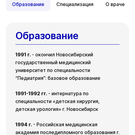
09 авг
11 авг
12 авг
Образование
Специализация
О враче
Ср
Чт
19 авг
20 авг
Чт
Вс
Вт
13 авг
16 авг
18 авг
Образование
Ср
Чт
19 авг
20 авг
1991 г.
- окончил Новосибирский
государственный медицинский
университет по специальности
“Педиатрия”: базовое образование
1991-1992 гг.
- интернатура по
специальности «детская хирургия,
детская урология» г. Новосибирск
1994 г.
- Российская медицинская
академия последипломного образования г.