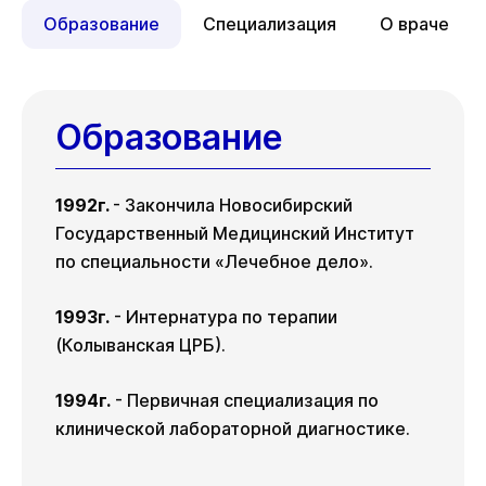
16 авг
17 авг
20 авг
Вс
Пн
Чт
09 авг
10 авг
13 авг
Образование
Специализация
О враче
Вс
Пн
Чт
16 авг
17 авг
20 авг
Образование
1992г.
- Закончила Новосибирский
Государственный Медицинский Институт
по специальности «Лечебное дело».
1993г.
- Интернатура по терапии
(Колыванская ЦРБ).
1994г.
- Первичная специализация по
клинической лабораторной диагностике.