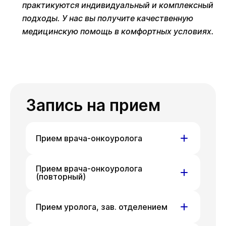
практикуются индивидуальный и комплексный
подходы. У нас вы получите качественную
медицинскую помощь в комфортных условиях.
Запись на прием
Прием врача-онкоуролога
ул. Писарева, д. 68
Прием врача-онкоуролога
(повторный)
Пт
Сб
Вт
07 авг
08 авг
11 авг
ул. Писарева, д. 68
Прием уролога, зав. отделением
Ср
Чт
Пт
12 авг
13 авг
14 авг
Пт
Сб
Вт