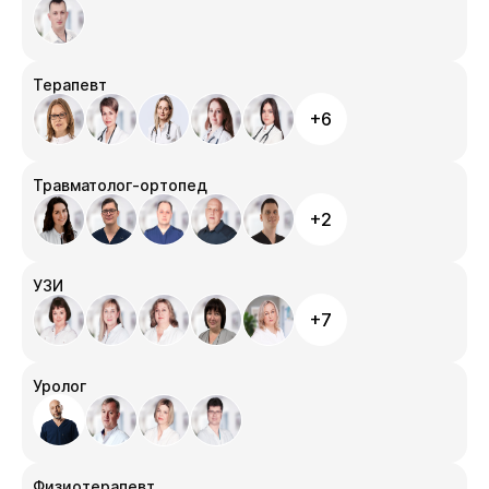
Терапевт
+6
Травматолог-ортопед
+2
УЗИ
+7
Уролог
Физиотерапевт