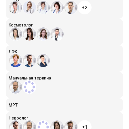
+2
Косметолог
ЛФК
Мануальная терапия
МРТ
Невролог
+1