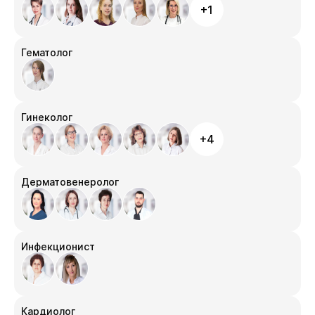
+1
Гематолог
Гинеколог
+4
Дерматовенеролог
Инфекционист
Кардиолог