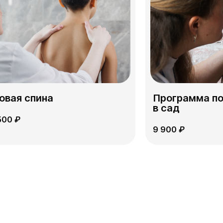
овая спина
Программа по
в сад
 500
₽
9 900
₽