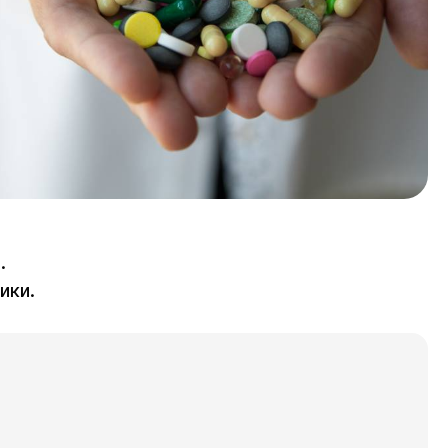
.
ики.