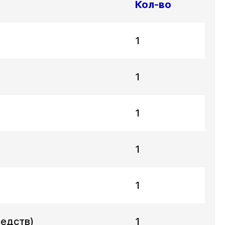
Кол-во
1
1
1
1
1
редств)
1