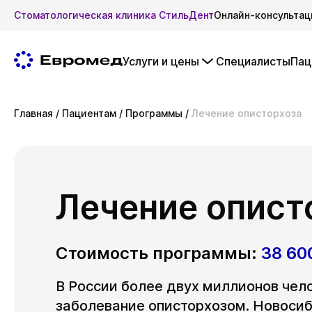
Стоматологическая клиника СтильДент
Онлайн-консультац
Услуги и цены
Специалисты
Пац
Главная
/
Пациентам
/
Программы
/
Лечение описторхоза
Лечение опист
Стоимость программы:
38 60
В России более двух миллионов чел
заболевание описторхозом. Новосиб