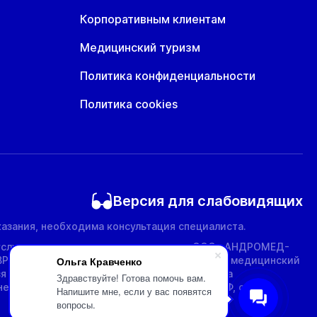
Корпоративным клиентам
Медицинский туризм
Политика конфиденциальности
Политика cookies
Версия для слабовидящих
азания, необходима консультация специалиста.
услуги предоставляются компаниями: ООО «АНДРОМЕД-
ВРОМЕДКЛИНИКА ПЛЮС». Многопрофильный медицинский
Ольга Кравченко
ся информация, включая цены, предоставлена
Здравствуйте! Готова помочь вам.
е является публичной офертой (ст.435 ГК РФ, cт.
Напишите мне, если у вас появятся
вопросы.