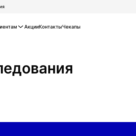
ия
иентам
Акции
Контакты
Чекапы
ледования