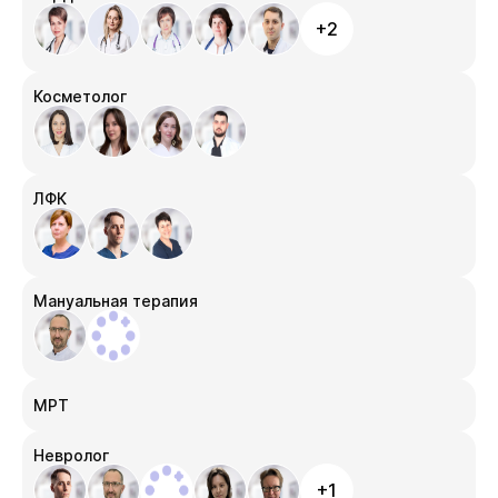
+2
Косметолог
ЛФК
Мануальная терапия
МРТ
Невролог
+1