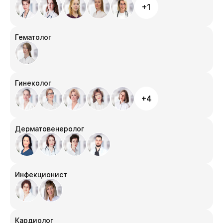
+1
Гематолог
Гинеколог
+4
Дерматовенеролог
Инфекционист
Кардиолог