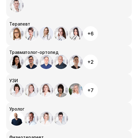
Терапевт
+6
Травматолог-ортопед
+2
УЗИ
+7
Уролог
Физиотерапевт