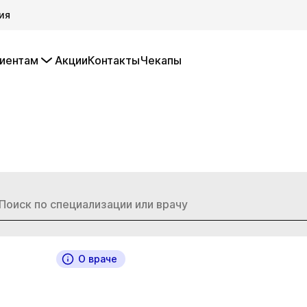
ия
иентам
Акции
Контакты
Чекапы
О враче