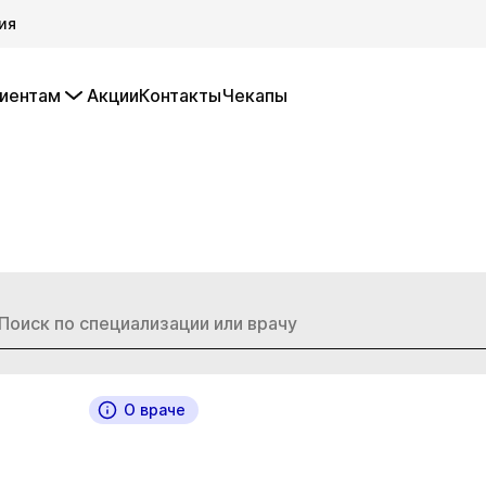
ия
иентам
Акции
Контакты
Чекапы
О враче